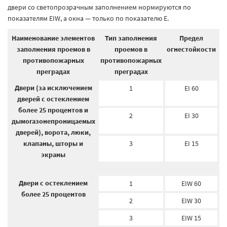
двери со светопрозрачным заполнением нормируются по
показателям EIW, а окна — только по показателю E.
Наименование элементов
Тип заполнения
Предел
заполнения проемов в
проемов в
огнестойкости
противопожарных
противопожарных
преградах
преградах
Двери (за исключением
1
EI 60
дверей с остеклением
более 25 процентов и
2
EI 30
дымогазонепроницаемых
дверей), ворота, люки,
клапаны, шторы и
3
EI 15
экраны
Двери с остеклением
1
EIW 60
более 25 процентов
2
EIW 30
3
EIW 15