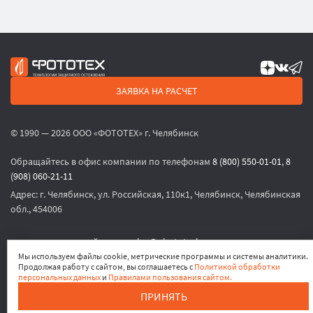
ЗАЯВКА НА РАСЧЕТ
© 1990 — 2026 ООО «ФОТОТЕХ» г. Челябинск
Обращайтесь в офис компании по телефонам
8 (800) 550-01-01
,
8
(908) 060-21-11
Адрес:
г. Челябинск, ул. Российская, 110к1, Челябинск, Челябинская
обл., 454006
или по электронной почте
sales@phototech.ru
Мы используем файлы cookie, метрические программы и системы аналитики.
Продолжая работу с сайтом, вы соглашаетесь с
Политикой обработки
Политика конфиденциальности
,
Согласие на обработку
персональных данных
и
Правилами пользования сайтом.
персональных данных
,
Согласие на получение рекламных
ПРИНЯТЬ
материалов