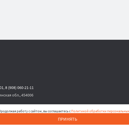
-01
,
8 (908) 060-21-11
инская обл., 454006
родолжая работу с сайтом, вы соглашаетесь с
Политикой обработки персональных
ПРИНЯТЬ
рсональных данных
,
Согласие на получение рекламных материалов